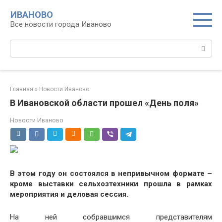
Перейти
ИВАНОВО
к
Все новости города Иваново
контенту
Поиск:
Главная
»
Новости Иваново
В Ивановской области прошел «День поля»
Новости Иваново
В этом году он состоялся в непривычном формате –
кроме выставки сельхозтехники прошла в рамках
мероприятия и деловая сессия.
На ней собравшимся представителям